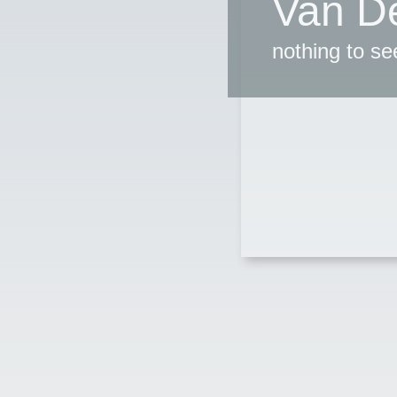
Van D
nothing to se